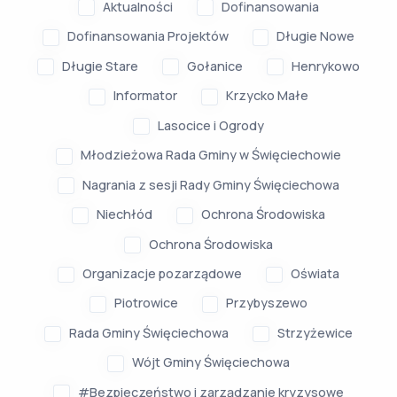
Aktualności
Dofinansowania
Dofinansowania Projektów
Długie Nowe
Długie Stare
Gołanice
Henrykowo
Informator
Krzycko Małe
Lasocice i Ogrody
Młodzieżowa Rada Gminy w Święciechowie
Nagrania z sesji Rady Gminy Święciechowa
Niechłód
Ochrona Środowiska
Ochrona Środowiska
Organizacje pozarządowe
Oświata
Piotrowice
Przybyszewo
Rada Gminy Święciechowa
Strzyżewice
Wójt Gminy Święciechowa
#Bezpieczeństwo i zarządzanie kryzysowe