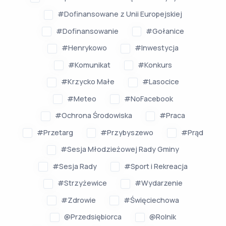
#Dofinansowane z Unii Europejskiej
#Dofinansowanie
#Gołanice
#Henrykowo
#Inwestycja
#Komunikat
#Konkurs
#Krzycko Małe
#Lasocice
#Meteo
#NoFacebook
#Ochrona Środowiska
#Praca
#Przetarg
#Przybyszewo
#Prąd
#Sesja Młodzieżowej Rady Gminy
#Sesja Rady
#Sport i Rekreacja
#Strzyżewice
#Wydarzenie
#Zdrowie
#Święciechowa
@Przedsiębiorca
@Rolnik