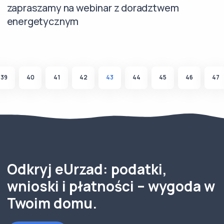
zapraszamy na webinar z doradztwem
energetycznym
39
40
41
42
43
44
45
46
47
Odkryj eUrzad: podatki,
wnioski i płatności – wygoda w
Twoim domu.