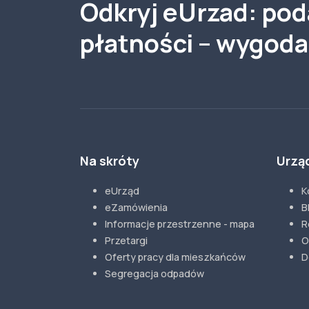
Odkryj eUrzad: poda
płatności – wygod
Na skróty
Urzą
eUrząd
K
eZamówienia
B
Informacje przestrzenne - mapa
R
Przetargi
O
Oferty pracy dla mieszkańców
D
Segregacja odpadów