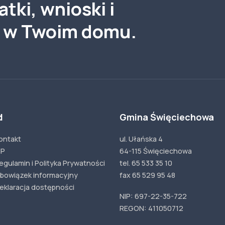
tki, wnioski i
a w Twoim domu.
d
Gmina Święciechowa
ontakt
ul. Ułańska 4
IP
64-115 Święciechowa
egulamin i Polityka Prywatności
tel. 65 533 35 10
bowiązek informacyjny
fax 65 529 95 48
eklaracja dostępności
NIP: 697-22-35-722
REGON: 411050712