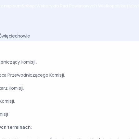
 Święciechowie
dniczący Komisji ,
pca Przewodniczącego Komisji,
arz Komisji,
Komisji,
misji
ch terminach: