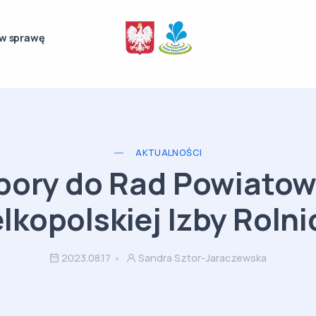
w sprawę
AKTUALNOŚCI
ory do Rad Powiato
lkopolskiej Izby Rolni
2023.08.17
Sandra Sztor-Jaraczewska