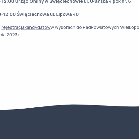
-12:00 Urząd Gminy w Święciechowie ul. Ułańska 4 pok nr. 6
0-12:00 Święciechowa ul. Lipowa 40
ę
rejestracjakandydatów
w wyborach do RadPowiatowych Wielkopolsk
a 2023 r.