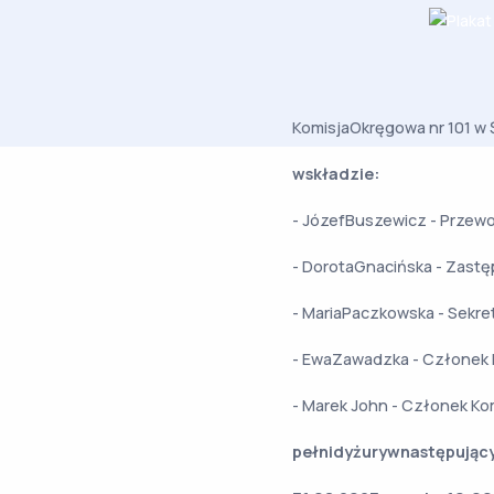
KomisjaOkręgowa nr 101 w
wskładzie:
- JózefBuszewicz - Przewo
- DorotaGnacińska - Zastę
- MariaPaczkowska - Sekret
- EwaZawadzka - Członek 
- Marek John - Członek Ko
pełnidyżury
wnastępujący