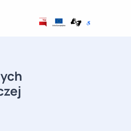
wych
czej