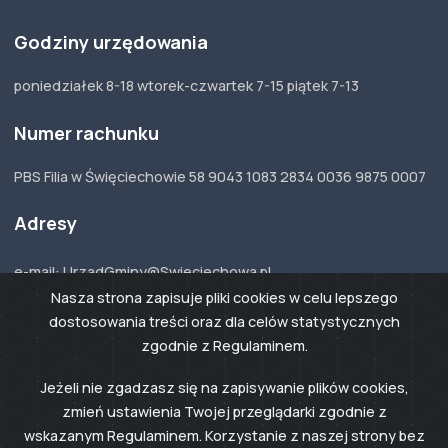
Godziny urzędowania
poniedziałek 8-18 wtorek-czwartek 7-15 piątek 7-13
Numer rachunku
PBS Filia w Święciechowie 58 9043 1083 2834 0036 9875 0007
Adresy
e-mail: UrzadGminy@Swieciechowa.pl
ePUAP: /swieciechowa/skrytka
Nasza strona zapisuje pliki cookies w celu lepszego
Adres do e-Doręczeń:
AE:PL-33123-54367-
DJTCW-17
dostosowania treści oraz dla celów statystycznych
zgodnie z Regulaminem.
Jeżeli nie zgadzasz się na zapisywanie plików cookies,
zmień ustawienia Twojej przeglądarki zgodnie z
© 2024 Święciechowa
Realizacja Grikon.eu
wskazanym Regulaminem. Korzystanie z naszej strony bez