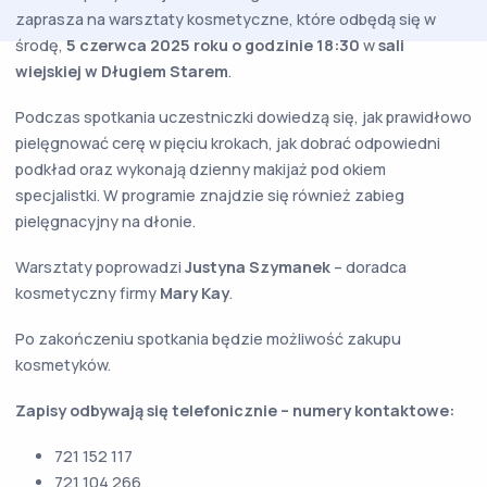
zaprasza na warsztaty kosmetyczne, które odbędą się w
środę,
5 czerwca 2025 roku o godzinie 18:30
w
sali
wiejskiej w Długiem Starem
.
Podczas spotkania uczestniczki dowiedzą się, jak prawidłowo
pielęgnować cerę w pięciu krokach, jak dobrać odpowiedni
podkład oraz wykonają dzienny makijaż pod okiem
specjalistki. W programie znajdzie się również zabieg
pielęgnacyjny na dłonie.
Warsztaty poprowadzi
Justyna Szymanek
– doradca
kosmetyczny firmy
Mary Kay
.
Po zakończeniu spotkania będzie możliwość zakupu
kosmetyków.
Zapisy odbywają się telefonicznie – numery kontaktowe:
721 152 117
721 104 266