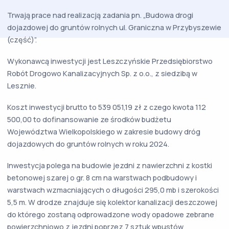
Trwają prace nad realizacją zadania pn. „Budowa drogi
dojazdowej do gruntów rolnych ul. Graniczna w Przybyszewie
(część)”.
Wykonawcą inwestycji jest Leszczyńskie Przedsiębiorstwo
Robót Drogowo Kanalizacyjnych Sp. z o.o., z siedzibą w
Lesznie.
Koszt inwestycji brutto to 539 051,19 zł z czego kwota 112
500,00 to dofinansowanie ze środków budżetu
Województwa Wielkopolskiego w zakresie budowy dróg
dojazdowych do gruntów rolnych w roku 2024.
Inwestycja polega na budowie jezdni z nawierzchni z kostki
betonowej szarej o gr. 8 cm na warstwach podbudowy i
warstwach wzmacniających o długości 295,0 mb i szerokości
5,5 m. W drodze znajduje się kolektor kanalizacji deszczowej
do którego zostaną odprowadzone wody opadowe zebrane
powierzchniowo z jezdni poprzez 7 sztuk wpustów