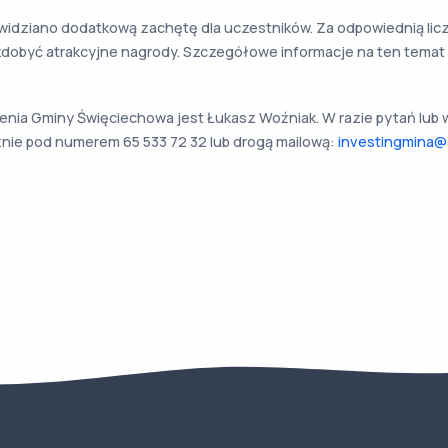
widziano dodatkową zachętę dla uczestników. Za odpowiednią li
dobyć atrakcyjne nagrody. Szczegółowe informacje na ten temat
ienia Gminy Święciechowa jest Łukasz Woźniak. W razie pytań lub 
znie pod numerem 65 533 72 32 lub drogą mailową:
investingmina@