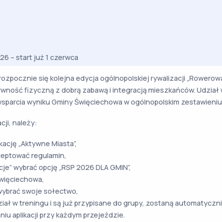
26 – start już 1 czerwca
ozpocznie się kolejna edycja ogólnopolskiej rywalizacji „Rowerowa 
tywność fizyczną z dobrą zabawą i integracją mieszkańców. Udział 
wsparcia wyniku Gminy Święciechowa w ogólnopolskim zestawieniu
cji, należy:
kację „Aktywne Miasta”,
ceptować regulamin,
cje” wybrać opcję „RSP 2026 DLA GMIN”,
więciechowa,
 wybrać swoje sołectwo,
ział w treningu i są już przypisane do grupy, zostaną automatyczni
iu aplikacji przy każdym przejeździe.