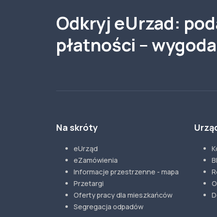
Odkryj eUrzad: poda
płatności – wygod
Na skróty
Urzą
eUrząd
K
eZamówienia
B
Informacje przestrzenne - mapa
R
Przetargi
O
Oferty pracy dla mieszkańców
D
Segregacja odpadów