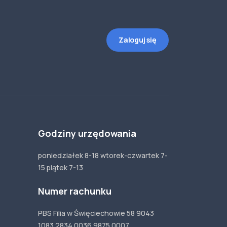
Zaloguj się
Godziny urzędowania
poniedziałek 8-18 wtorek-czwartek 7-
15 piątek 7-13
Numer rachunku
PBS Filia w Święciechowie 58 9043
1083 2834 0036 9875 0007