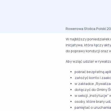
Rowerowa Stolica Polski 20
W najbliższy poniedziałek r
inicjatywa, która łączy ak
do poprawy kondycji oraz 
Aby wziąć udział w rywaliza
pobrać bezpłatną apli
założyć konto i zaak
w zakładce „Rywaliza
dołączyć do Gminy Ś
w sekcji „Instytucje”
osoby, które brały ud
pamiętać o uruchamian