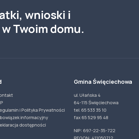
tki, wnioski i
a w Twoim domu.
d
Gmina Święciechowa
ontakt
ul. Ułańska 4
IP
64-115 Święciechowa
egulamin i Polityka Prywatności
tel. 65 533 35 10
bowiązek informacyjny
fax 65 529 95 48
eklaracja dostępności
NIP: 697-22-35-722
REGON: 411050712