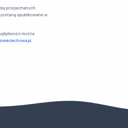
czbę przejechanych
 zostaną opublikowane w
wątpliwości można
swieciechowa.pl
.