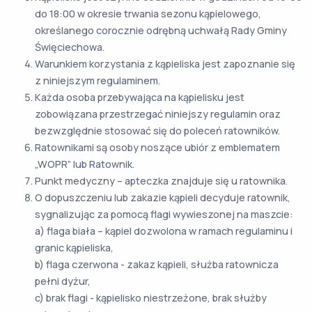
do 18:00 w okresie trwania sezonu kąpielowego,
określanego corocznie odrębną uchwałą Rady Gminy
Święciechowa.
Warunkiem korzystania z kąpieliska jest zapoznanie się
z niniejszym regulaminem.
Każda osoba przebywająca na kąpielisku jest
zobowiązana przestrzegać niniejszy regulamin oraz
bezwzględnie stosować się do poleceń ratowników.
Ratownikami są osoby noszące ubiór z emblematem
„WOPR” lub Ratownik.
Punkt medyczny – apteczka znajduje się u ratownika.
O dopuszczeniu lub zakazie kąpieli decyduje ratownik,
sygnalizując za pomocą flagi wywieszonej na maszcie:
a) flaga biała – kąpiel dozwolona w ramach regulaminu i
granic kąpieliska,
b) flaga czerwona - zakaz kąpieli, służba ratownicza
pełni dyżur,
c) brak flagi - kąpielisko niestrzeżone, brak służby