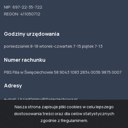
NIP: 697-22-35-722
REGON: 411050712
Godziny urzędowania
poniedziałek 8-18 wtorek-czwartek 7-15 piątek 7-13
Numer rachunku
PBS Filia w Święciechowie 58 9043 1083 2834 0036 9875 0007
Adresy
e-mail: UrzadGminy@Swieciechowa.pl
ePUAP: /swieciechowa/skrytka
Nasza strona zapisuje pliki cookies w celu lepszego
Adres do e-Doręczeń:
AE:PL-33123-54367-
DJTCW-17
dostosowania treści oraz dla celów statystycznych
zgodnie z Regulaminem.