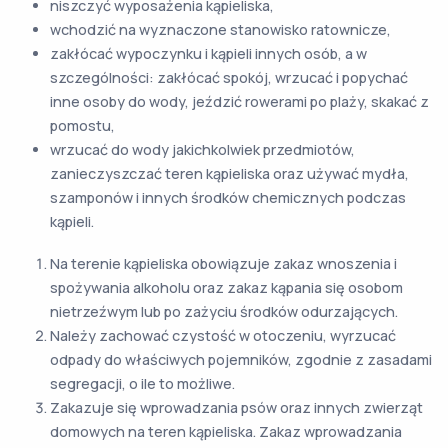
niszczyć wyposażenia kąpieliska,
wchodzić na wyznaczone stanowisko ratownicze,
zakłócać wypoczynku i kąpieli innych osób, a w
szczególności: zakłócać spokój, wrzucać i popychać
inne osoby do wody, jeździć rowerami po plaży, skakać z
pomostu,
wrzucać do wody jakichkolwiek przedmiotów,
zanieczyszczać teren kąpieliska oraz używać mydła,
szamponów i innych środków chemicznych podczas
kąpieli.
Na terenie kąpieliska obowiązuje zakaz wnoszenia i
spożywania alkoholu oraz zakaz kąpania się osobom
nietrzeźwym lub po zażyciu środków odurzających.
Należy zachować czystość w otoczeniu, wyrzucać
odpady do właściwych pojemników, zgodnie z zasadami
segregacji, o ile to możliwe.
Zakazuje się wprowadzania psów oraz innych zwierząt
domowych na teren kąpieliska. Zakaz wprowadzania