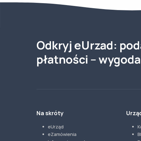
Odkryj eUrzad: poda
płatności – wygod
Na skróty
Urzą
eUrząd
K
eZamówienia
B