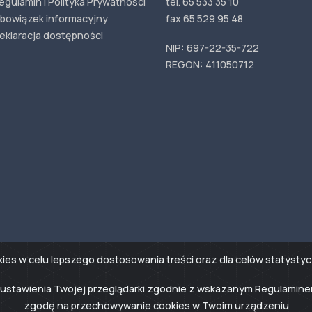
egulamin i Polityka Prywatności
tel. 65 533 35 10
bowiązek informacyjny
fax 65 529 95 48
eklaracja dostępności
NIP: 697-22-35-722
REGON: 411050712
okies w celu lepszego dostosowania treści oraz dla celów statys
eń ustawienia Twojej przeglądarki zgodnie z wskazanym Regulamin
zgodę na przechowywanie cookies w Twoim urządzeniu