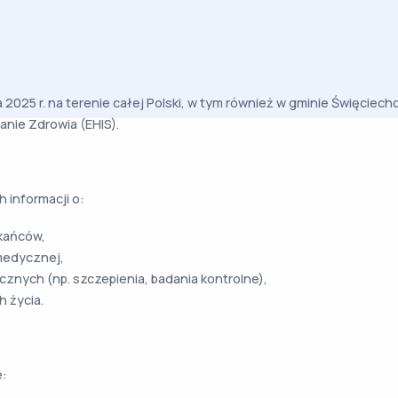
a 2025 r. na terenie całej Polski, w tym również w gminie Święciec
nie Zdrowia (EHIS).
 informacji o:
kańców,
 medycznej,
ycznych (np. szczepienia, badania kontrolne),
h życia.
: