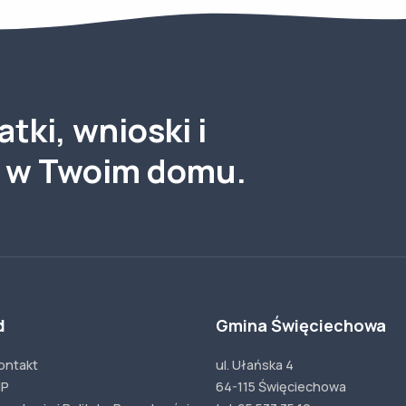
tki, wnioski i
a w Twoim domu.
d
Gmina Święciechowa
ontakt
ul. Ułańska 4
IP
64-115 Święciechowa