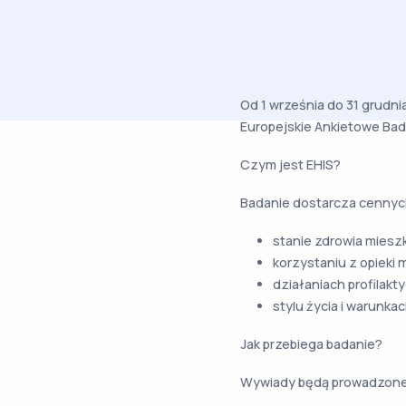
Od 1 września do 31 grudni
Europejskie Ankietowe Bada
Czym jest EHIS?
Badanie dostarcza cennych
stanie zdrowia miesz
korzystaniu z opieki
działaniach profilakt
stylu życia i warunkac
Jak przebiega badanie?
Wywiady będą prowadzone