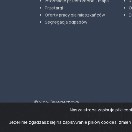
Informacje przestrzenne - mapa
R
Przetargi
O
Oferty pracy dla mieszkańców
D
Segregacja odpadów
© 2024 Święciechowa
Realizacja Grikon.eu
Nasza strona zapisuje pliki co
Jeżeli nie zgadzasz się na zapisywanie plików cookies, zmi