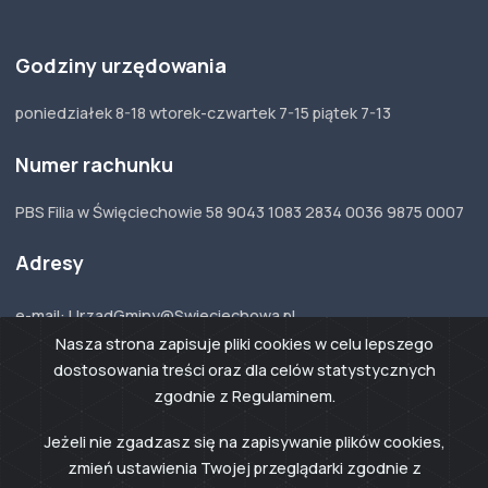
Godziny urzędowania
poniedziałek 8-18 wtorek-czwartek 7-15 piątek 7-13
Numer rachunku
PBS Filia w Święciechowie 58 9043 1083 2834 0036 9875 0007
Adresy
e-mail: UrzadGminy@Swieciechowa.pl
ePUAP: /swieciechowa/skrytka
Nasza strona zapisuje pliki cookies w celu lepszego
Adres do e-Doręczeń:
AE:PL-33123-54367-
DJTCW-17
dostosowania treści oraz dla celów statystycznych
zgodnie z Regulaminem.
Jeżeli nie zgadzasz się na zapisywanie plików cookies,
zmień ustawienia Twojej przeglądarki zgodnie z