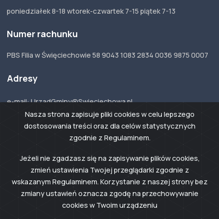
poniedziałek 8-18 wtorek-czwartek 7-15 piątek 7-13
Numer rachunku
PBS Filia w Święciechowie 58 9043 1083 2834 0036 9875 0007
Adresy
e-mail: UrzadGminy@Swieciechowa.pl
ePUAP: /swieciechowa/skrytka
Nasza strona zapisuje pliki cookies w celu lepszego
Adres do e-Doręczeń:
AE:PL-33123-54367-
DJTCW-17
dostosowania treści oraz dla celów statystycznych
zgodnie z Regulaminem.
Jeżeli nie zgadzasz się na zapisywanie plików cookies,
zmień ustawienia Twojej przeglądarki zgodnie z
© 2024 Święciechowa
Realizacja Grikon.eu
wskazanym Regulaminem. Korzystanie z naszej strony bez
zmiany ustawień oznacza zgodę na przechowywanie
cookies w Twoim urządzeniu