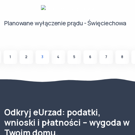
Planowane wyłączenie prądu - Święciechowa
1
2
3
4
5
6
7
8
Odkryj eUrzad: podatki,
wnioski i płatności – wygoda w
Twoim domu.