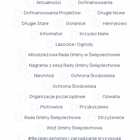
Aktualności
Dofinansowania
Dofinansowania Projektów
Długie Nowe
Długie Stare
Gołanice
Henrykowo
Informator
Krzycko Małe
Lasocice i Ogrody
Młodzieżowa Rada Gminy w Święciechowie
Nagrania z sesji Rady Gminy Święciechowa
Niechłód
Ochrona Środowiska
Ochrona Środowiska
Organizacje pozarządowe
Oświata
Piotrowice
Przybyszewo
Rada Gminy Święciechowa
Strzyżewice
Wójt Gminy Święciechowa
#Bezpieczeństwo i zarządzanie kryzysowe