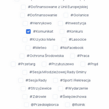
#Dofinansowane z Unii Europejskiej
#Dofinansowanie
#Gołanice
#Henrykowo
#Inwestycja
#Komunikat
#Konkurs
#Krzycko Małe
#Lasocice
#Meteo
#NoFacebook
#Ochrona Środowiska
#Praca
#Przetarg
#Przybyszewo
#Prąd
#Sesja Młodzieżowej Rady Gminy
#Sesja Rady
#Sport i Rekreacja
#Strzyżewice
#Wydarzenie
#Zdrowie
#Święciechowa
@Przedsiębiorca
@Rolnik