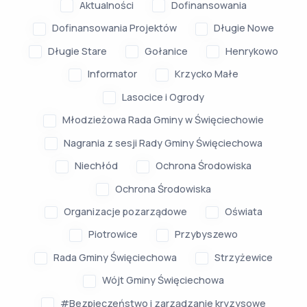
Aktualności
Dofinansowania
Dofinansowania Projektów
Długie Nowe
Długie Stare
Gołanice
Henrykowo
Informator
Krzycko Małe
Lasocice i Ogrody
Młodzieżowa Rada Gminy w Święciechowie
Nagrania z sesji Rady Gminy Święciechowa
Niechłód
Ochrona Środowiska
Ochrona Środowiska
Organizacje pozarządowe
Oświata
Piotrowice
Przybyszewo
Rada Gminy Święciechowa
Strzyżewice
Wójt Gminy Święciechowa
#Bezpieczeństwo i zarządzanie kryzysowe