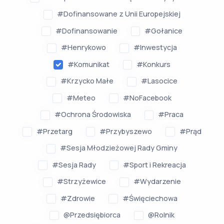
#Dofinansowane z Unii Europejskiej
#Dofinansowanie
#Gołanice
#Henrykowo
#Inwestycja
#Komunikat
#Konkurs
#Krzycko Małe
#Lasocice
#Meteo
#NoFacebook
#Ochrona Środowiska
#Praca
#Przetarg
#Przybyszewo
#Prąd
#Sesja Młodzieżowej Rady Gminy
#Sesja Rady
#Sport i Rekreacja
#Strzyżewice
#Wydarzenie
#Zdrowie
#Święciechowa
@Przedsiębiorca
@Rolnik