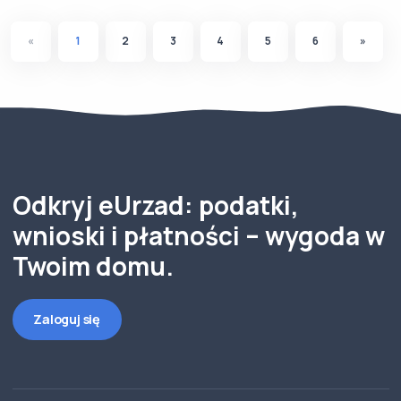
«
1
2
3
4
5
6
»
Odkryj eUrzad: podatki,
wnioski i płatności – wygoda w
Twoim domu.
Zaloguj się